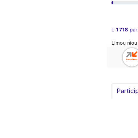
1 718
part
Limou niou 
Partici