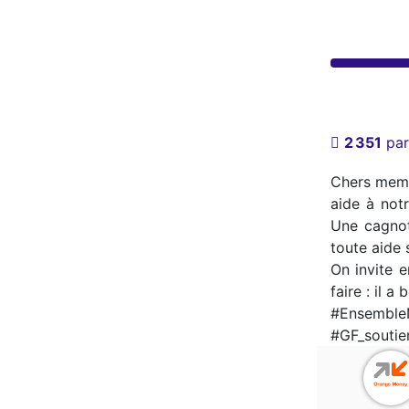
2 351
par
Chers membr
aide à notr
Une cagnot
toute aide 
On invite 
faire : il 
#Ensemble
#GF_souti