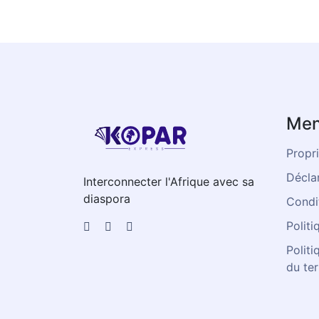
Men
Propri
Déclar
Interconnecter l'Afrique avec sa
diaspora
Condit
Politi
Politi
du te