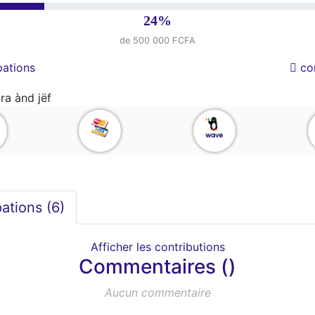
24%
de 500 000 FCFA
pations
co
ra ànd jëf
pations (
6
)
Afficher les contributions
Commentaires ()
Aucun commentaire