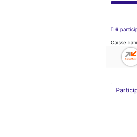
6
partici
Caisse dahi
Partici